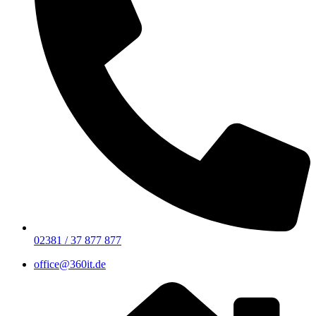
02381 / 37 877 877
office@360it.de