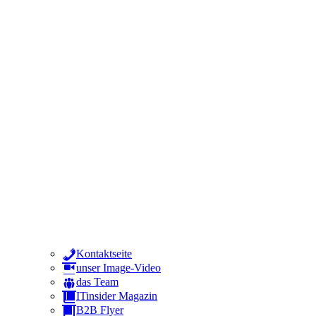
Kontaktseite
unser Image-Video
das Team
ITinsider Magazin
B2B Flyer